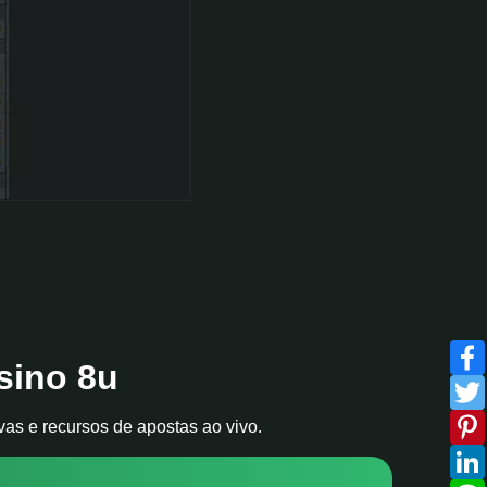
sino 8u
as e recursos de apostas ao vivo.