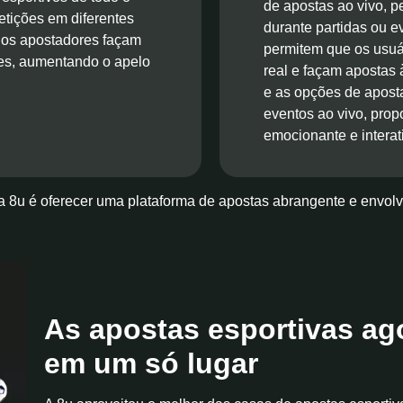
de apostas ao vivo, p
etições em diferentes
durante partidas ou 
e os apostadores façam
permitem que os usuá
ões, aumentando o apelo
real e façam apostas
e as opções de apos
eventos ao vivo, pro
emocionante e interat
a 8u é oferecer uma plataforma de apostas abrangente e envolv
As apostas esportivas ag
em um só lugar