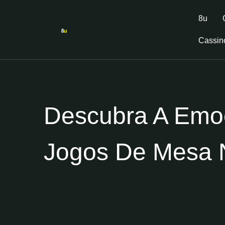
8u
Cassino
Descubra A Emo
Jogos De Mesa 