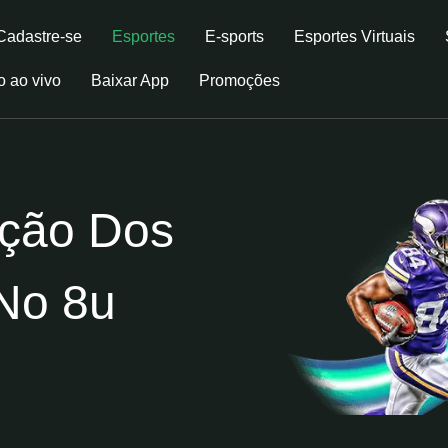
Cadastre-se
Esportes
E-sports
Esportes Virtuais
 ao vivo
Baixar App
Promoções
ção Dos
No 8u