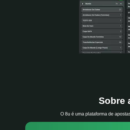
Sobre 
O 8u é uma plataforma de apostas