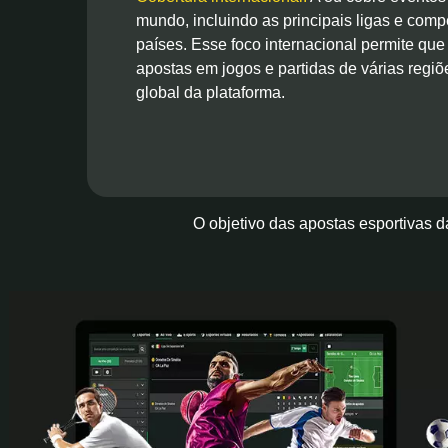
mundo, incluindo as principais ligas e comp
países. Esse foco internacional permite qu
apostas em jogos e partidas de várias regi
global da plataforma.
O objetivo das apostas esportivas d