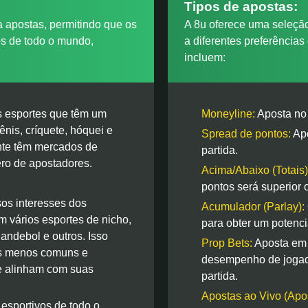
Tipos de apostas:
 apostas, permitindo que os
A 8u oferece uma seleção
os de todo o mundo,
a diferentes preferência
incluem:
s esportes que têm um
Moneyline:
Aposta no 
tênis, críquete, hóquei e
Spread de pontos:
Apo
nte têm mercados de
partida.
ro de apostadores.
Acima/Abaixo (Totais)
pontos será superior o
sos interesses dos
Acumulador (Parlay):
 vários esportes de nicho,
para obter um potenc
handebol e outros. Isso
Prop Bets:
Aposta em 
es menos comuns e
desempenho de jogado
e alinham com suas
partida.
Apostas ao Vivo (Apos
esportivos de todo o