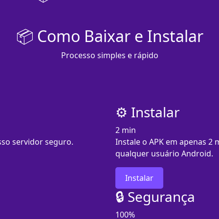
📦 Como Baixar e Instalar
Processo simples e rápido
⚙️ Instalar
2 min
sso servidor seguro.
Instale o APK em apenas 2 
qualquer usuário Android.
Instalar
🔒 Segurança
100%