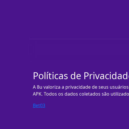
Políticas de Privacida
A 8u valoriza a privacidade de seus usuári
APK. Todos os dados coletados são utilizad
Bet03