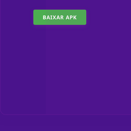
BAIXAR APK