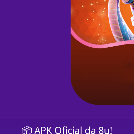
📦 APK Oficial da 8u!