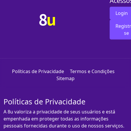
Acesso
Login
Registr
se
Políticas de Privacidade
Termos e Condições
Sitemap
Políticas de Privacidade
A 8u valoriza a privacidade de seus usuários e está
empenhada em proteger todas as informações
pessoais fornecidas durante o uso de nossos serviços.