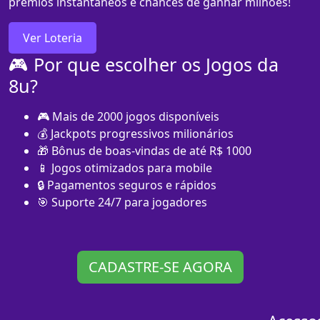
prêmios instantâneos e chances de ganhar milhões!
Ver Loteria
🎮 Por que escolher os Jogos da
8u?
🎮 Mais de 2000 jogos disponíveis
💰 Jackpots progressivos milionários
🎁 Bônus de boas-vindas de até R$ 1000
📱 Jogos otimizados para mobile
🔒 Pagamentos seguros e rápidos
🎯 Suporte 24/7 para jogadores
CADASTRE-SE AGORA