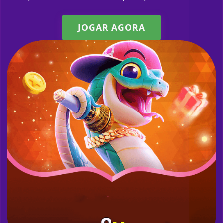
JOGAR AGORA