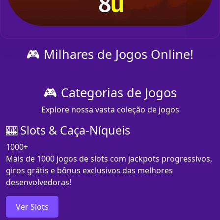
🎮 Milhares de Jogos Online!
🎮 Categorias de Jogos
Explore nossa vasta coleção de jogos
🎰 Slots & Caça-Níqueis
1000+
Mais de 1000 jogos de slots com jackpots progressivos,
giros grátis e bônus exclusivos das melhores
desenvolvedoras!
Ver Slots