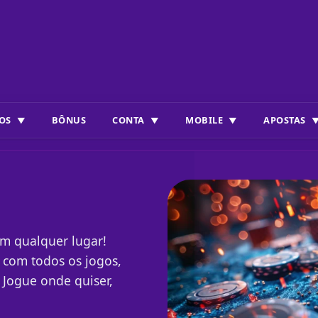
OS
BÔNUS
CONTA
MOBILE
APOSTAS
em qualquer lugar!
 com todos os jogos,
 Jogue onde quiser,