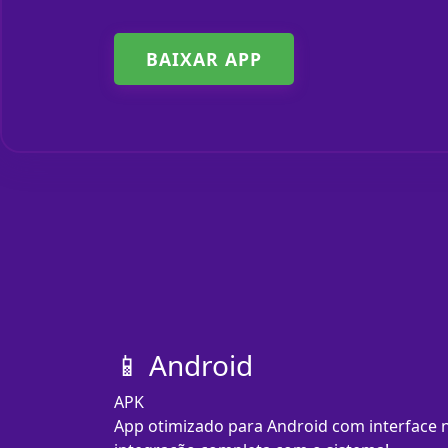
BAIXAR APP
📱 Android
APK
App otimizado para Android com interface na