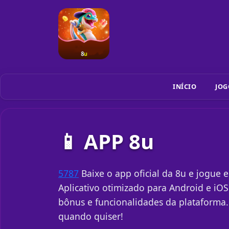
INÍCIO
JOG
📱 APP 8u
5787
Baixe o app oficial da 8u e jogue 
Aplicativo otimizado para Android e iOS
bônus e funcionalidades da plataforma.
quando quiser!