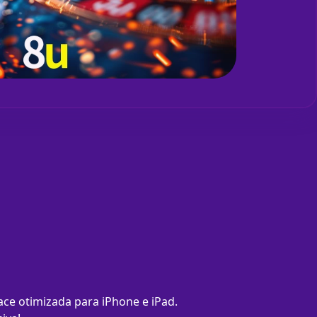
face otimizada para iPhone e iPad.